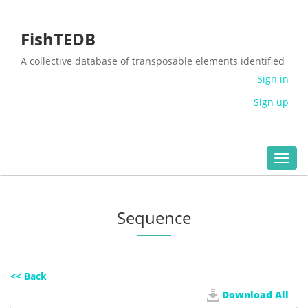
FishTEDB
A collective database of transposable elements identified
in the complete genomes of fish
Sign in
Sign up
Toggl
navig
Sequence
<< Back
Download All