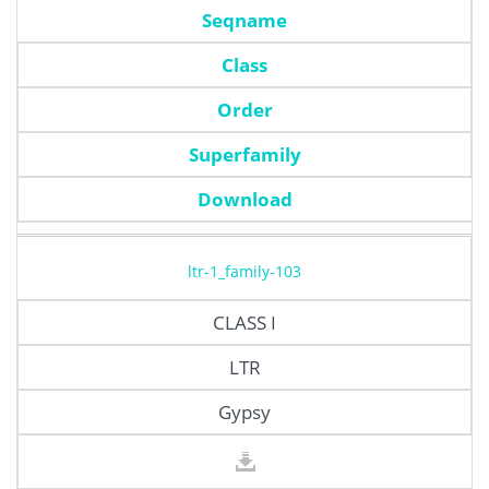
Seqname
Class
Order
Superfamily
Download
ltr-1_family-103
CLASS I
LTR
Gypsy