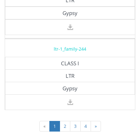
LTR
Gypsy
ltr-1_family-244
CLASS I
LTR
Gypsy
«
1
2
3
4
»