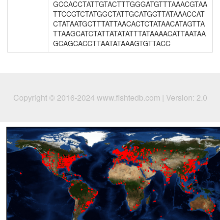
GCCACCTATTGTACTTTGGGATGTTTAAACGTAA
TTCCGTCTATGGCTATTGCATGGTTATAAACCAT
CTATAATGCTTTATTAACACTCTATAACATAGTTA
TTAAGCATCTATTATATATTTATAAAACATTAATAA
GCAGCACCTTAATATAAAGTGTTACC
Copyright © 2016-2024 www.fishtedb.com | Version: 2.0