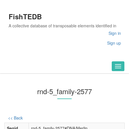
FishTEDB
A collective database of transposable elements identified in
the complete genomes of fish
Sign in
Sign up
Toggl
naviga
rnd-5_family-2577
<< Back
Seqid
rnd-5_family-2577#DNA/Merlin